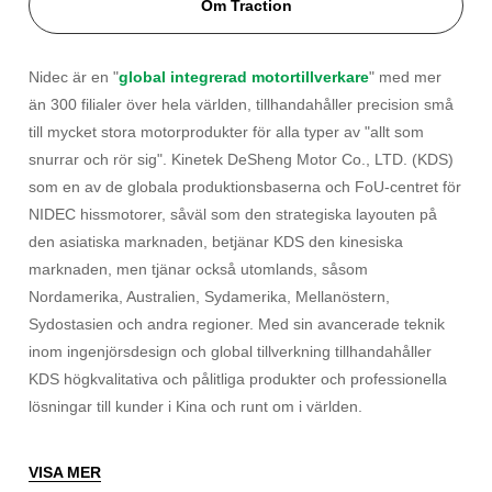
Om Traction
Nidec är en "
global integrerad motortillverkare
" med mer
än 300 filialer över hela världen, tillhandahåller precision små
till mycket stora motorprodukter för alla typer av "allt som
snurrar och rör sig". Kinetek DeSheng Motor Co., LTD. (KDS)
som en av de globala produktionsbaserna och FoU-centret för
NIDEC hissmotorer, såväl som den strategiska layouten på
den asiatiska marknaden, betjänar KDS den kinesiska
marknaden, men tjänar också utomlands, såsom
Nordamerika, Australien, Sydamerika, Mellanöstern,
Sydostasien och andra regioner. Med sin avancerade teknik
inom ingenjörsdesign och global tillverkning tillhandahåller
KDS högkvalitativa och pålitliga produkter och professionella
lösningar till kunder i Kina och runt om i världen.
VISA MER