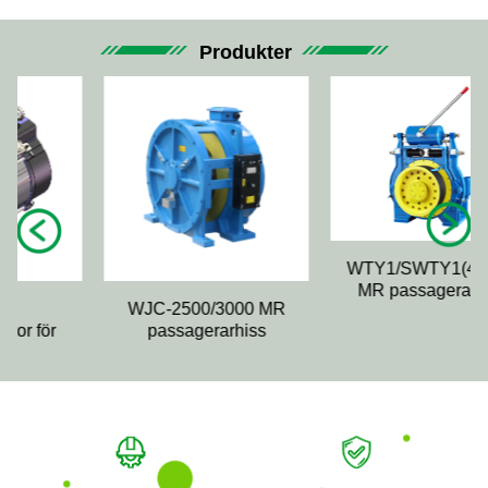
Produkter
WTY1/SWTY1(400MM)
MR passagerarhiss
WJC-2500/3000 MR
r
passagerarhiss