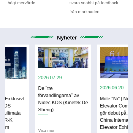
högt mervärde.
svara snabbt på feedback
från marknaden
Nyheter
2026.07.29
2026.06.20
De "tre
förvandlingarna" av
Möte "Ni" | Nideco
vt
Nidec KDS (Kinetek De
Elevator Components
Sheng)
gör debut på 2026
a
China International
Elevator Exhibition
Visa mer