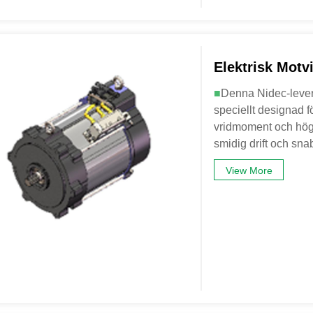
Elektrisk Motv
■
Denna Nidec-levera
speciellt designad f
vridmoment och hög e
smidig drift och sna
View More