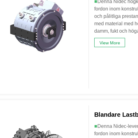
■
Denna Nidec högkva
fordon inom konstruk
och pålitliga prest
med material med hög
damm, fukt och höga
View More
Blandare Last
■
Denna Nidec-levera
fordon inom konstruk