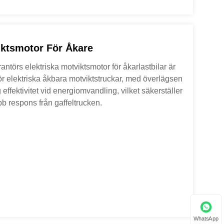
iktsmotor För Åkare
ntörs elektriska motviktsmotor för åkarlastbilar är
ör elektriska åkbara motviktstruckar, med överlägsen
ffektivitet vid energiomvandling, vilket säkerställer
bb respons från gaffeltrucken.
WhatsApp