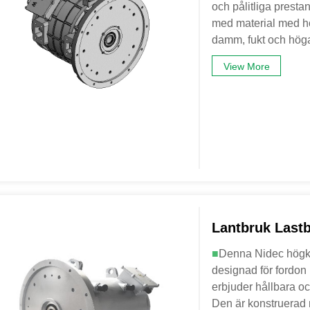
och pålitliga prest
med material med hög
damm, fukt och höga
View More
Lantbruk Last
■
Denna Nidec högkva
designad för fordon 
erbjuder hållbara oc
Den är konstruerad 