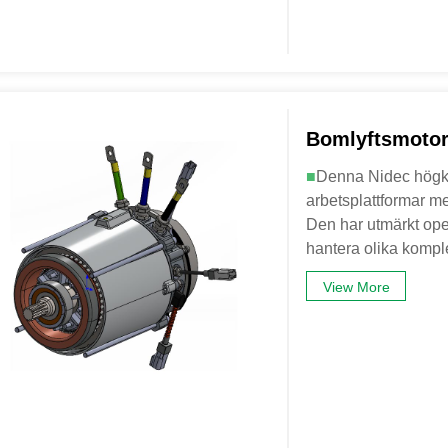
Bomlyftsmoto
■
Denna Nidec högkva
arbetsplattformar me
Den har utmärkt opera
hantera olika komple
View More