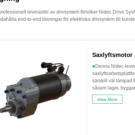
rofessionell leverantör av drivsystem försöker Nidec Drive System
ndahålla end-to-end lösningar för elektriska drivsystem till kunde
Saxlyftsmotor
■
Denna Nidec-levera
saxlyftsarbetsplattfo
särskilt väl lämpad f
såsom lager, byggarb
View More