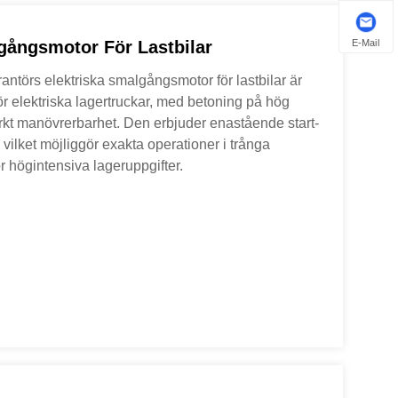
E-Mail
gångsmotor För Lastbilar
ntörs elektriska smalgångsmotor för lastbilar är
ör elektriska lagertruckar, med betoning på hög
ärkt manövrerbarhet. Den erbjuder enastående start-
 vilket möjliggör exakta operationer i trånga
r högintensiva lageruppgifter.