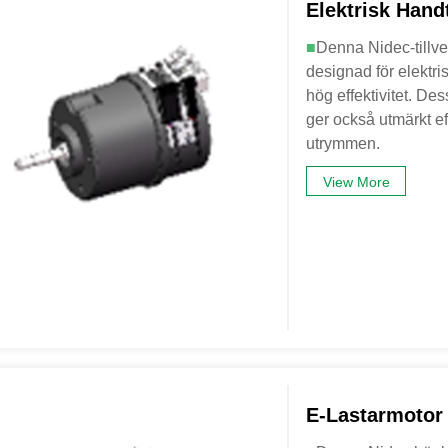
Elektrisk Han
■
Denna Nidec-tillve
designad för elektr
hög effektivitet. D
ger också utmärkt eff
utrymmen.
View More
E-Lastarmotor