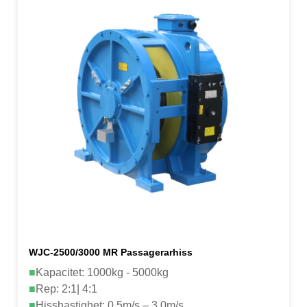
WJC-2500/3000 MR Passagerarhiss
■
Kapacitet: 1000kg - 5000kg
■
Rep: 2:1| 4:1
■
Hisshastighet: 0,5m/s – 3,0m/s