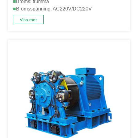
■
Broms: trumma
■
Bromsspänning: AC220V/DC220V
Visa mer