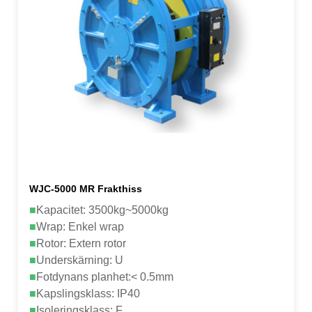
WJC-5000 MR Frakthiss
■
Kapacitet: 3500kg~5000kg
■
Wrap: Enkel wrap
■
Rotor: Extern rotor
■
Underskärning: U
■
Fotdynans planhet:< 0.5mm
■
Kapslingsklass: IP40
■
Isoleringsklass: F