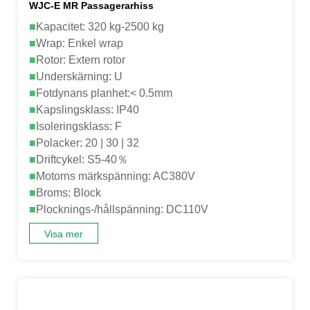
WJC-E MR Passagerarhiss
■
Kapacitet: 320 kg-2500 kg
■
Wrap: Enkel wrap
■
Rotor: Extern rotor
■
Underskärning: U
■
Fotdynans planhet:< 0.5mm
■
Kapslingsklass: IP40
■
Isoleringsklass: F
■
Polacker: 20 | 30 | 32
■
Driftcykel: S5-40％
■
Motorns märkspänning: AC380V
■
Broms: Block
■
Plocknings-/hållspänning: DC110V
Visa mer