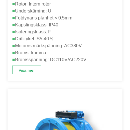
■
Rotor: Intern rotor
■
Underskärning: U
■
Fotdynans planhet:< 0.5mm
■
Kapslingsklass: IP40
■
Isoleringsklass: F
■
Driftcykel: S5-40％
■
Motorns märkspänning: AC380V
■
Broms: trumma
■
Bromsspänning: DC110V/AC220V
Visa mer