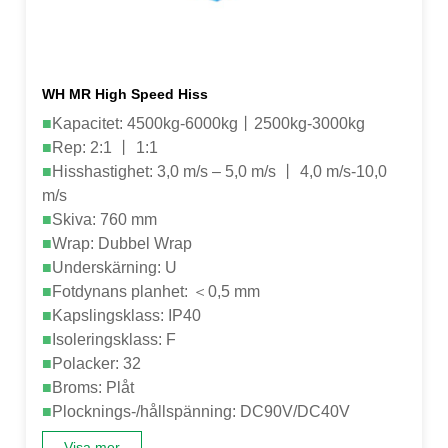
WH MR High Speed ​​Hiss
■
Kapacitet: 4500kg-6000kg丨2500kg-3000kg
■
Rep: 2:1 丨 1:1
■
Hisshastighet: 3,0 m/s – 5,0 m/s 丨 4,0 m/s-10,0
m/s
■
Skiva: 760 mm
■
Wrap: Dubbel Wrap
■
Underskärning: U
■
Fotdynans planhet: ＜0,5 mm
■
Kapslingsklass: IP40
■
Isoleringsklass: F
■
Polacker: 32
■
Broms: Plåt
■
Plocknings-/hållspänning: DC90V/DC40V
Visa mer