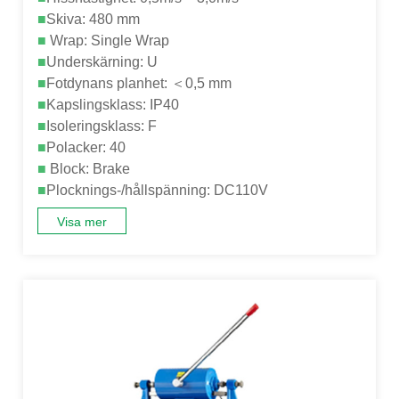
■
Skiva: 480 mm
■
Wrap: Single Wrap
■
Underskärning: U
■
Fotdynans planhet: ＜0,5 mm
■
Kapslingsklass: IP40
■
Isoleringsklass: F
■
Polacker: 40
■
Block: Brake
■
Plocknings-/hållspänning: DC110V
Visa mer