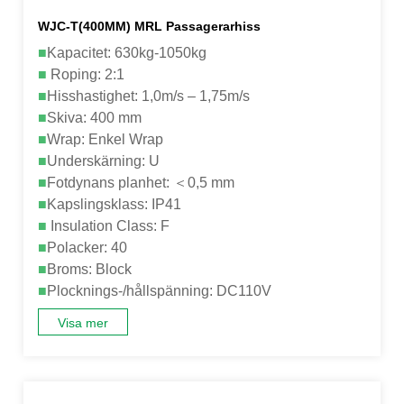
WJC-T(400MM) MRL Passagerarhiss
■
Kapacitet: 630kg-1050kg
■
Roping: 2:1
■
Hisshastighet: 1,0m/s – 1,75m/s
■
Skiva: 400 mm
■
Wrap: Enkel Wrap
■
Underskärning: U
■
Fotdynans planhet: ＜0,5 mm
■
Kapslingsklass: IP41
■
Insulation Class: F
■
Polacker: 40
■
Broms: Block
■
Plocknings-/hållspänning: DC110V
Visa mer