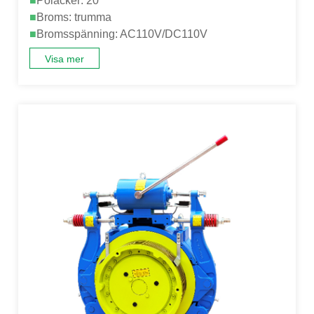
■
Polacker: 20
■
Broms: trumma
■
Bromsspänning: AC110V/DC110V
Visa mer