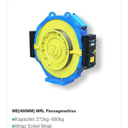
WE(400MM) MRL Passagerarhiss
■
Kapacitet: 272kg -680kg
■
Wrap: Enkel Wrap