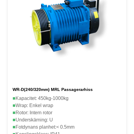
WR-D(240/320mm) MRL Passagerarhiss
■
Kapacitet: 450kg-1000kg
■
Wrap: Enkel wrap
■
Rotor: Intern rotor
■
Underskärning: U
■
Fotdynans planhet:< 0.5mm