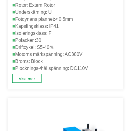
■
Rotor: Extern Rotor
■
Underskärning: U
■
Fotdynans planhet:< 0.5mm
■
Kapslingsklass: IP41
■
Isoleringsklass: F
■
Polacker :30
■
Driftcykel: S5-40％
■
Motorns märkspänning: AC380V
■
Broms: Block
■
Plocknings-/hållspänning: DC110V
Visa mer