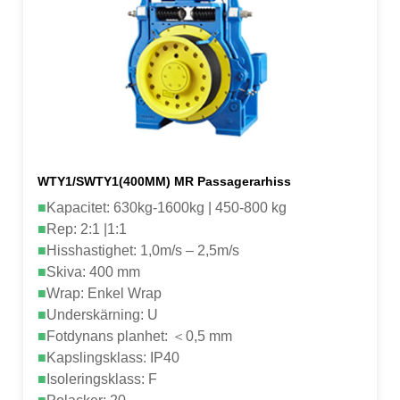
WTY1/SWTY1(400MM) MR Passagerarhiss
■
Kapacitet: 630kg-1600kg | 450-800 kg
■
Rep: 2:1 |1:1
■
Hisshastighet: 1,0m/s – 2,5m/s
■
Skiva: 400 mm
■
Wrap: Enkel Wrap
■
Underskärning: U
■
Fotdynans planhet: ＜0,5 mm
■
Kapslingsklass: IP40
■
Isoleringsklass: F