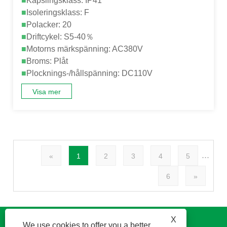
■
Kapslingsklass: IP41
■
Isoleringsklass: F
■
Polacker: 20
■
Driftcykel: S5-40％
■
Motorns märkspänning: AC380V
■
Broms: Plåt
■
Plocknings-/hållspänning: DC110V
Visa mer
...
«
1
2
3
4
5
6
»
X
We use cookies to offer you a better