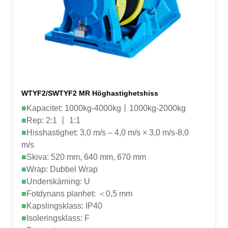
WTYF2/SWTYF2 MR Höghastighetshiss
■
Kapacitet: 1000kg-4000kg丨1000kg-2000kg
■
Rep: 2:1 丨 1:1
■
Hisshastighet: 3,0 m/s – 4,0 m/s × 3,0 m/s-8,0
m/s
■
Skiva: 520 mm, 640 mm, 670 mm
■
Wrap: Dubbel Wrap
■
Underskärning: U
■
Fotdynans planhet: ＜0,5 mm
■
Kapslingsklass: IP40
■
Isoleringsklass: F