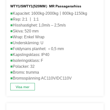
WTY1/SWTY1(520MM）MR Passagerarhiss
■
Kapacitet: 1600kg-2000kg丨800kg-1150kg
■
Rep: 2:1 丨 1:1
■
Hisshastighet: 1,0m/s – 2,5m/s
■
Skiva: 520 mm
■
Wrap: Enkel Wrap
■
Underskärning: U
■
Fotdynans planhet: ＜0,5 mm
■
Kapslingsklass: IP40
■
Isoleringsklass: F
■
Polacker: 32
■
Broms: trumma
■
Bromsspänning AC110V/DC110V
Visa mer