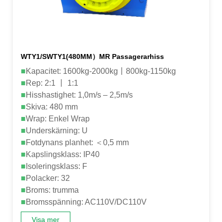
WTY1/SWTY1(480MM）MR Passagerarhiss
■
Kapacitet: 1600kg-2000kg丨800kg-1150kg
■
Rep: 2:1 丨 1:1
■
Hisshastighet: 1,0m/s – 2,5m/s
■
Skiva: 480 mm
■
Wrap: Enkel Wrap
■
Underskärning: U
■
Fotdynans planhet: ＜0,5 mm
■
Kapslingsklass: IP40
■
Isoleringsklass: F
■
Polacker: 32
■
Broms: trumma
■
Bromsspänning: AC110V/DC110V
Visa mer