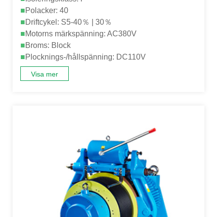
■
Polacker: 40
■
Driftcykel: S5-40％ | 30％
■
Motorns märkspänning: AC380V
■
Broms: Block
■
Plocknings-/hållspänning: DC110V
Visa mer