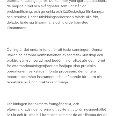
eftermarknadsingenjörer. De kommer ytterligare att dissekera
de möjliga tvivel och svårigheter som uppstår vid
problemlösning, och ge enkla och lättförståeliga förklaringar
och resultat. Under utbildningsprocessen talade alla fritt,
delade, lärde sig tillsammans och gjorde framsteg
tillsammans.
Övning är det enda kriteriet för att testa sanningen. Denna
utbildning betonar kombinationen av teoretisk kunskap och
praktik, synkroniserad med bedömning, vilket gör det möjligt
för eftermarknadsingenjörer att fördjupa sina praktiska
operationer i verkstaden, förstå processen, demontera
motorer och mäta instrument och omfattande förbättra sin
teoretiska nivå och praktiska förmåga.
Utbildningen har slutförts framgångsrikt, och
eftermarknadsingenjörerna uttryckte att utbildningsinnehållet
är rikt och fruktbart. I framtiden kommer de att tillämpa det de