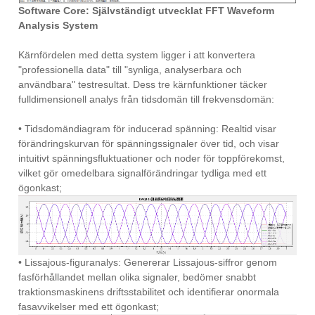
Software Core: Självständigt utvecklat FFT Waveform
Analysis System
Kärnfördelen med detta system ligger i att konvertera
"professionella data" till "synliga, analyserbara och
användbara" testresultat. Dess tre kärnfunktioner täcker
fulldimensionell analys från tidsdomän till frekvensdomän:
• Tidsdomändiagram för inducerad spänning: Realtid visar
förändringskurvan för spänningssignaler över tid, och visar
intuitivt spänningsfluktuationer och noder för toppförekomst,
vilket gör omedelbara signalförändringar tydliga med ett
ögonkast;
• Lissajous-figuranalys: Genererar Lissajous-siffror genom
fasförhållandet mellan olika signaler, bedömer snabbt
traktionsmaskinens driftsstabilitet och identifierar onormala
fasavvikelser med ett ögonkast;