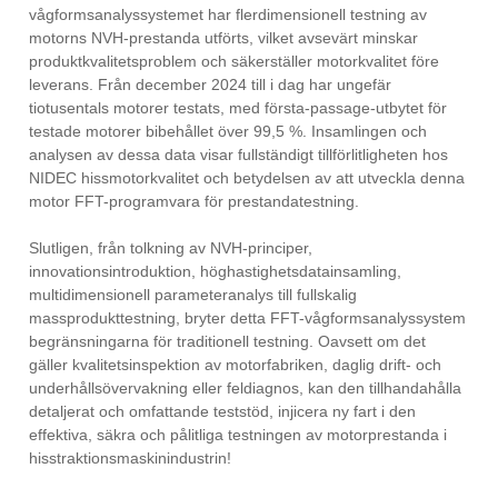
vågformsanalyssystemet har flerdimensionell testning av
motorns NVH-prestanda utförts, vilket avsevärt minskar
produktkvalitetsproblem och säkerställer motorkvalitet före
leverans. Från december 2024 till i dag har ungefär
tiotusentals motorer testats, med första-passage-utbytet för
testade motorer bibehållet över 99,5 %. Insamlingen och
analysen av dessa data visar fullständigt tillförlitligheten hos
NIDEC hissmotorkvalitet och betydelsen av att utveckla denna
motor FFT-programvara för prestandatestning.
Slutligen, från tolkning av NVH-principer,
innovationsintroduktion, höghastighetsdatainsamling,
multidimensionell parameteranalys till fullskalig
massprodukttestning, bryter detta FFT-vågformsanalyssystem
begränsningarna för traditionell testning. Oavsett om det
gäller kvalitetsinspektion av motorfabriken, daglig drift- och
underhållsövervakning eller feldiagnos, kan den tillhandahålla
detaljerat och omfattande teststöd, injicera ny fart i den
effektiva, säkra och pålitliga testningen av motorprestanda i
hisstraktionsmaskinindustrin!