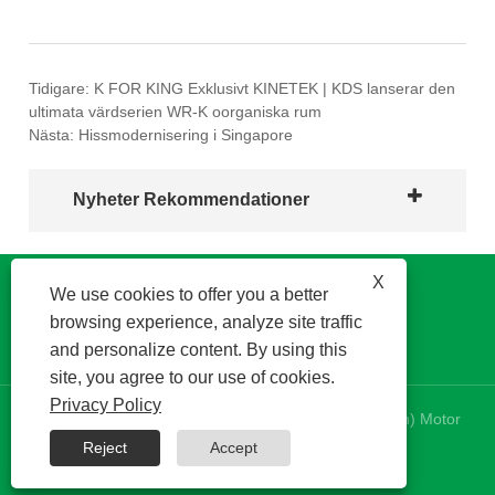
Tidigare:
K FOR KING Exklusivt KINETEK | KDS lanserar den
ultimata värdserien WR-K oorganiska rum
Nästa:
Hissmodernisering i Singapore
Nyheter Rekommendationer
X
We use cookies to offer you a better
browsing experience, analyze site traffic
and personalize content. By using this
site, you agree to our use of cookies.
Privacy Policy
Copyright © 2024 Kinetek DeSheng (Shunde, Foshan) Motor
Co., Ltd. Med ensamrätt.
Reject
Accept
RSS
|
XML
|
Privacy Policy
|